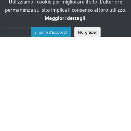
Produttori
Utilizziamo i cookie per migliorare il sito. L'ulteriore
Programma di affiliazione
permanenza sul sito implica il consenso al loro utilizzo.
Promozioni
Maggiori dettagli
.
Account personale
Sì, sono d'accordo!
No, grazie!
Account personale
Cronologia ordini
Segnalibri
Newsletter
DonVentilador © 2026