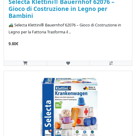
Selecta Klettini® Bauernhof 62076 –
Gioco di Costruzione in Legno per
Bambini
🚜 Selecta Klettini® Bauernhof 62076 – Gioco di Costruzione in
Legno per la Fattoria Trasforma il ..
9.80€