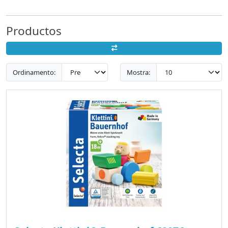
Productos
Ordinamento:
Mostra: