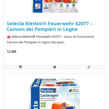
Selecta Klettini® Feuerwehr 62077 –
Camion dei Pompieri in Legno
🚒 Selecta Klettini® Feuerwehr 62077 – Gioco di Costruzione
Camion dei Pompieri in Legno Dai spazi..
12.00€