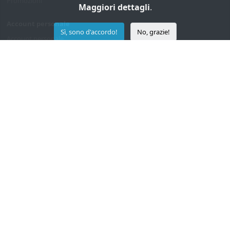
Promozioni
Maggiori dettagli
.
Account personale
Sì, sono d'accordo!
No, grazie!
Account personale
Cronologia ordini
Segnalibri
Newsletter
DonVentilador © 2026