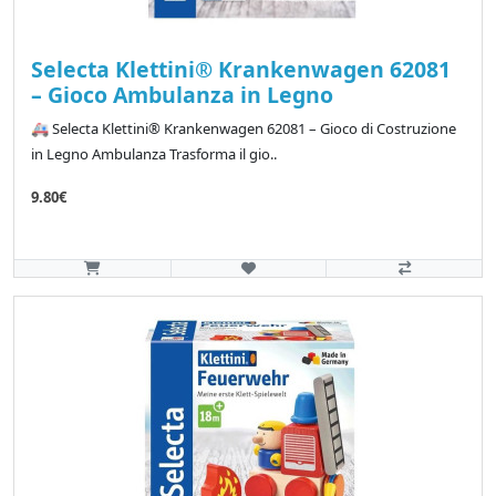
Selecta Klettini® Krankenwagen 62081
– Gioco Ambulanza in Legno
🚑 Selecta Klettini® Krankenwagen 62081 – Gioco di Costruzione
in Legno Ambulanza Trasforma il gio..
9.80€