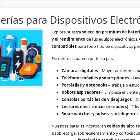
erías para Dispositivos Electr
Explora nuestra
selección premium de baterí
y el rendimiento
de tus equipos electrónicos
compatibles
para todo tipo de dispositivos per
Encuentra la batería perfecta para:
Cámaras digitales
– Mayor autonomía para
Teléfonos móviles y smartphones
– Devu
Portátiles y notebooks
– Trabaja o estudi
Robots aspiradores
– Limpieza eficiente 
Consolas portátiles de videojuegos
– Di
Lectores electrónicos (e-readers)
– Idea
Smartwatches y pulseras inteligentes
Nuestras baterías incorporan
celdas de alto 
a sobrecarga, sobrecalentamiento y cortocircui