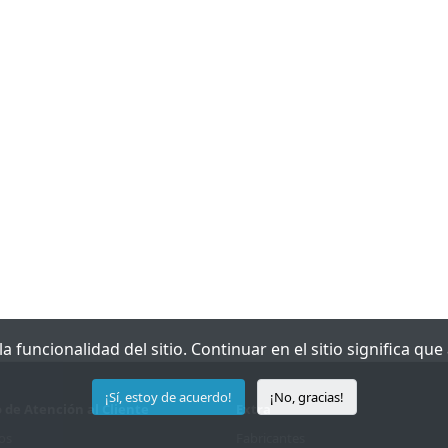
 funcionalidad del sitio. Continuar en el sitio significa qu
¡Sí, estoy de acuerdo!
¡No, gracias!
o de Atención al Cliente
Extra
os
Fabricantes