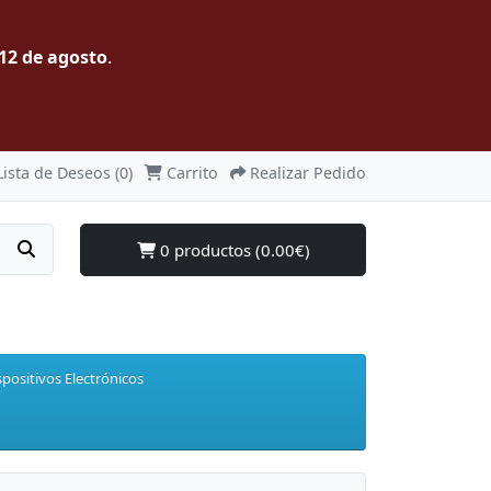
12 de agosto
.
Lista de Deseos (0)
Carrito
Realizar Pedido
0 productos (0.00€)
spositivos Electrónicos