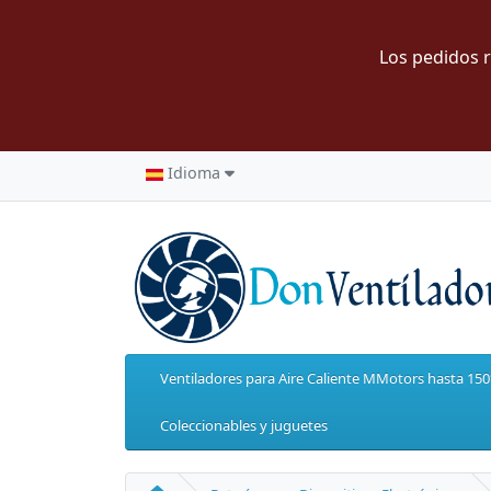
Los pedidos r
Idioma
Ventiladores para Aire Caliente MMotors hasta 15
Coleccionables y juguetes