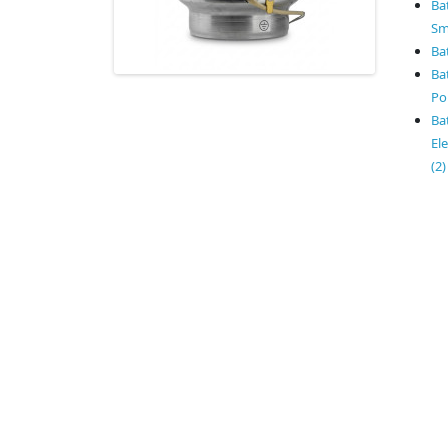
Ba
Sm
Ba
Ba
Por
Ba
El
(2)