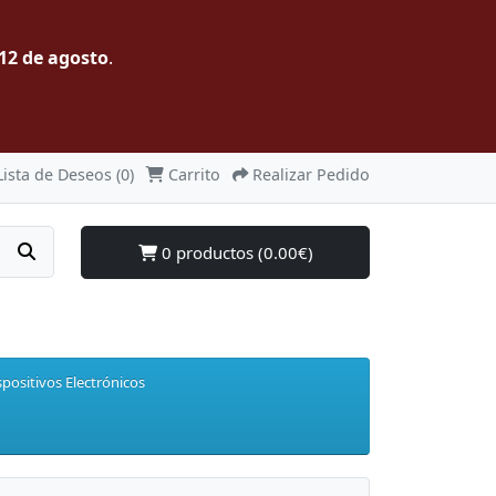
12 de agosto
.
Lista de Deseos (0)
Carrito
Realizar Pedido
0 productos (0.00€)
spositivos Electrónicos