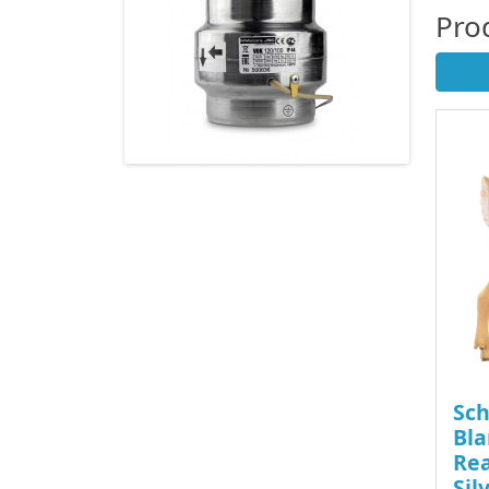
Pro
Sch
Bla
Rea
Sil