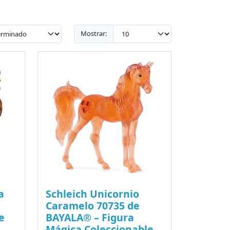
Mostrar:
a
Schleich Unicornio
Caramelo 70735 de
e
BAYALA® – Figura
Mágica Coleccionable