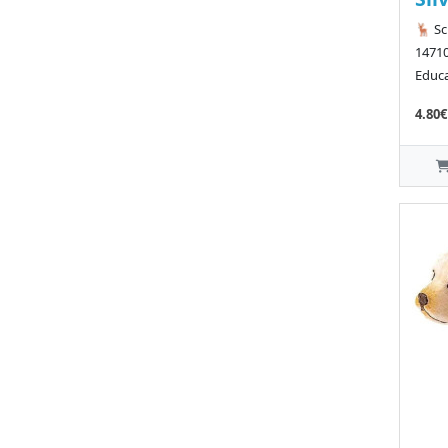
🦌 Sc
14710
Educa
4.80€