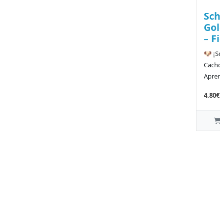
Sch
Gol
– F
🐶 ¡S
Cacho
Apren
4.80€