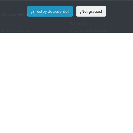
¡Sí, estoy de acuerdo!
¡No, gracias!
o de Atención al Cliente
Extra
os
Fabricantes
ión de Productos
Programa de Afiliados
 Sitio
Ofertas Especiales