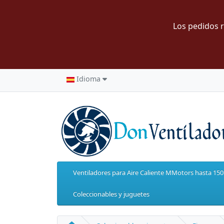
Los pedidos r
Idioma
Ventiladores para Aire Caliente MMotors hasta 15
Coleccionables y juguetes