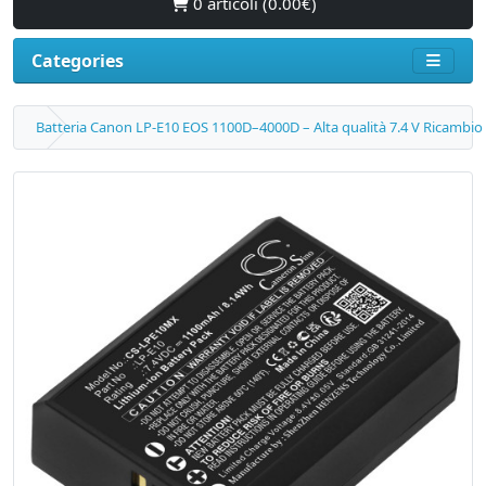
0 articoli (0.00€)
Categories
Batteria Canon LP-E10 EOS 1100D–4000D – Alta qualità 7.4 V Ricambi