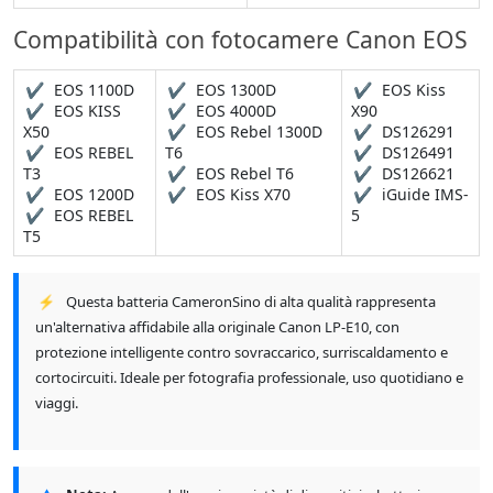
Compatibilità con fotocamere Canon EOS
✔
EOS 1100D
✔
EOS 1300D
✔
EOS Kiss
✔
EOS KISS
✔
EOS 4000D
X90
X50
✔
EOS Rebel 1300D
✔
DS126291
✔
EOS REBEL
T6
✔
DS126491
T3
✔
EOS Rebel T6
✔
DS126621
✔
EOS 1200D
✔
EOS Kiss X70
✔
iGuide IMS-
✔
EOS REBEL
5
T5
⚡
Questa batteria CameronSino di alta qualità rappresenta
un'alternativa affidabile alla originale Canon LP-E10, con
protezione intelligente contro sovraccarico, surriscaldamento e
cortocircuiti. Ideale per fotografia professionale, uso quotidiano e
viaggi.