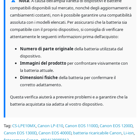
⚠
Nota:
A causa dell'ampia varietà di dispositivi e batterie
compatibili disponibili sul mercato, nonché degli aggiornamenti e
cambiamenti costanti, non è possibile garantire una compatibilità
assoluta con i modelli elencati. Per assicurarsi che la batteria sia
compatibile con il proprio dispositivo, si consiglia di verificare
attentamente le seguenti informazioni prima dell'acquisto:
Numero di parte originale
della batteria utilizzata dal
dispositivo.
Immagini del prodotto
per confrontare visivamente con
la batteria attuale.
Dimensioni fisiche
della batteria per confermare il
corretto adattamento.
Questa verifica aiuterà a prevenire problemi e a garantire che la
batteria acquistata sia adatta al vostro dispositivo.
Tag:
CS-LPE10MX
,
Canon LP-E10
,
Canon EOS 1100D
,
Canon EOS 1200D
,
Canon EOS 1300D
,
Canon EOS 4000D
,
batteria ricaricabile Canon
,
Li-ion
,
fotocamera Canon
,
4894128085812