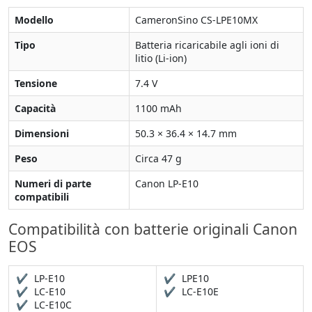
Modello
CameronSino CS‑LPE10MX
Tipo
Batteria ricaricabile agli ioni di
litio (Li‑ion)
Tensione
7.4 V
Capacità
1100 mAh
Dimensioni
50.3 × 36.4 × 14.7 mm
Peso
Circa 47 g
Numeri di parte
Canon LP-E10
compatibili
Compatibilità con batterie originali Canon
EOS
✔
LP-E10
✔
LPE10
✔
LC-E10
✔
LC-E10E
✔
LC-E10C