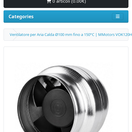
0 articoli (0.00€)
Categories
Ventilatore per Aria Calda Ø100 mm fino a 150°C | MMotors VOK120