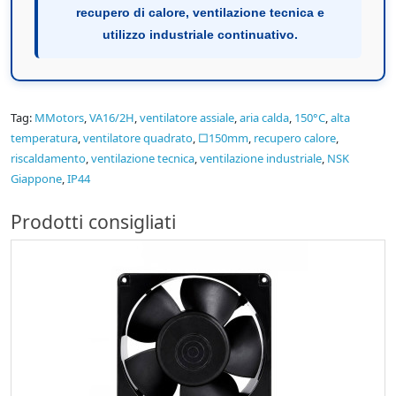
recupero di calore, ventilazione tecnica e
utilizzo industriale continuativo.
Tag:
MMotors
,
VA16/2H
,
ventilatore assiale
,
aria calda
,
150°C
,
alta
temperatura
,
ventilatore quadrato
,
□150mm
,
recupero calore
,
riscaldamento
,
ventilazione tecnica
,
ventilazione industriale
,
NSK
Giappone
,
IP44
Prodotti consigliati