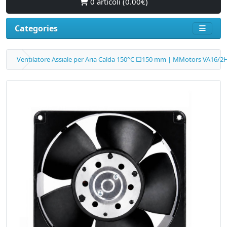
0 articoli (0.00€)
Categories
Ventilatore Assiale per Aria Calda 150°C □150 mm | MMotors VA16/2