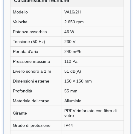
Caratteristiche Tecniche
Modello
VA16/2H
Velocità
2.650 rpm
Potenza assorbita
46 W
Tensione (50 Hz)
230 V
Portata d'aria
240 m³/h
Pressione massima
110 Pa
Livello sonoro a 1 m
51 dB(A)
Dimensioni esterne
150 × 150 mm
Profondità
55 mm
Materiale del corpo
Alluminio
PRFV rinforzato con fibra di
Girante
vetro
Grado di protezione
IP44