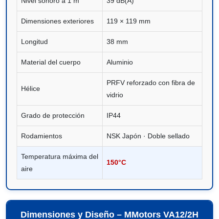
Nivel sonoro a 1 m
39 dB(A)
Dimensiones exteriores
119 × 119 mm
Longitud
38 mm
Material del cuerpo
Aluminio
PRFV reforzado con fibra de
Hélice
vidrio
Grado de protección
IP44
Rodamientos
NSK Japón · Doble sellado
Temperatura máxima del
150°C
aire
Dimensiones y Diseño – MMotors VA12/2H