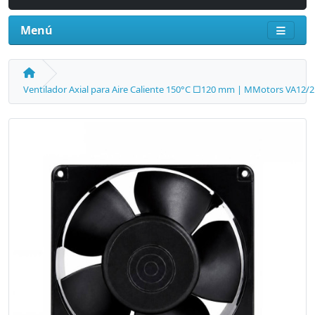
Menú
Ventilador Axial para Aire Caliente 150°C □120 mm | MMotors VA12/