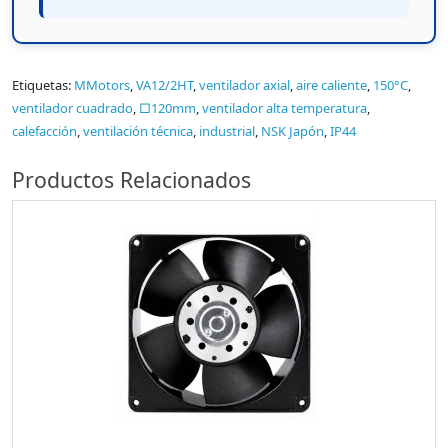
Etiquetas:
MMotors
,
VA12/2HT
,
ventilador axial
,
aire caliente
,
150°C
,
ventilador cuadrado
,
□120mm
,
ventilador alta temperatura
,
calefacción
,
ventilación técnica
,
industrial
,
NSK Japón
,
IP44
Productos Relacionados