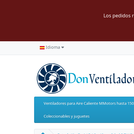
Los pedidos r
Idioma
Ventiladores para Aire Caliente MMotors hasta 15
Coleccionables y juguetes