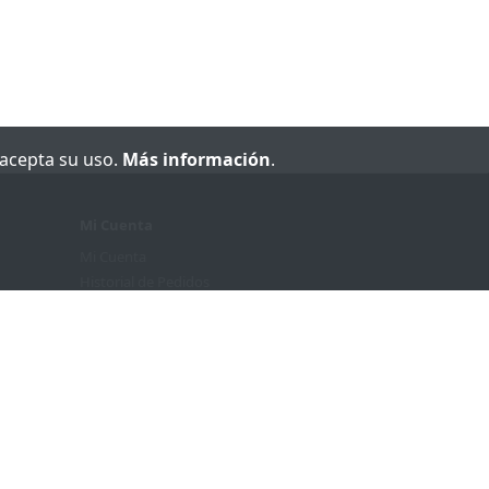
e acepta su uso.
Más información
.
Mi Cuenta
Mi Cuenta
Historial de Pedidos
Lista de Deseos
Boletín de Noticias