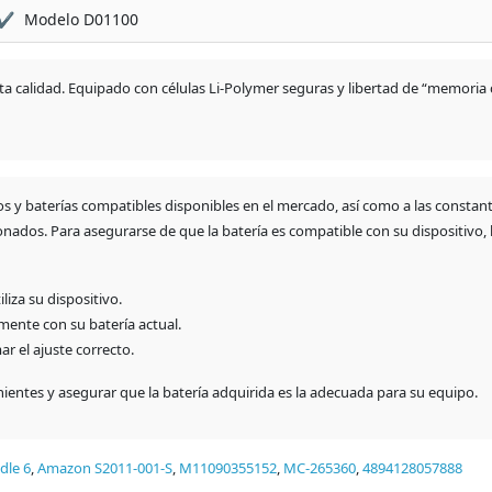
✔
Modelo D01100
alta calidad. Equipado con células Li‑Polymer seguras y libertad de “memori
os y baterías compatibles disponibles en el mercado, así como a las constan
ados. Para asegurarse de que la batería es compatible con su dispositivo
liza su dispositivo.
ente con su batería actual.
ar el ajuste correcto.
enientes y asegurar que la batería adquirida es la adecuada para su equipo.
dle 6
,
Amazon S2011-001-S
,
M11090355152
,
MC-265360
,
4894128057888