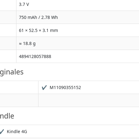
3.7 V
750 mAh / 2.78 Wh
61 × 52.5 × 3.1 mm
≈ 18.8 g
4894128057888
ginales
✔
M11090355152
ndle
✔
Kindle 4G