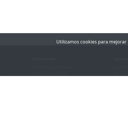
Utilizamos cookies para mejorar la
Información
Servici
Términos y Condiciones
Contact
Información de Envío
Devoluc
Quiénes Somos
Mapa del
Política de Privacidad
DonVentilador © 2026