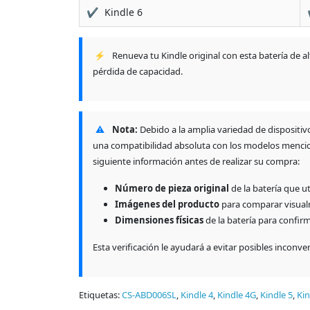
✔
Kindle 6
⚡
Renueva tu Kindle original con esta batería de 
pérdida de capacidad.
⚠
Nota:
Debido a la amplia variedad de dispositiv
una compatibilidad absoluta con los modelos mencion
siguiente información antes de realizar su compra:
Número de pieza original
de la batería que uti
Imágenes del producto
para comparar visualm
Dimensiones físicas
de la batería para confirm
Esta verificación le ayudará a evitar posibles inconv
Etiquetas:
CS-ABD006SL
,
Kindle 4
,
Kindle 4G
,
Kindle 5
,
Kin