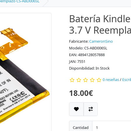
 V Reemplazo CS-ABD006SL
Batería Kindle 
3.7 V Reempl
Fabricante:
CameronSino
Modelo: CS-ABD006SL
EAN: 4894128057888
JAN: 7551
Disponibilidad: In Stock
0 reseñas
/
Escri
18.00€
Cantidad