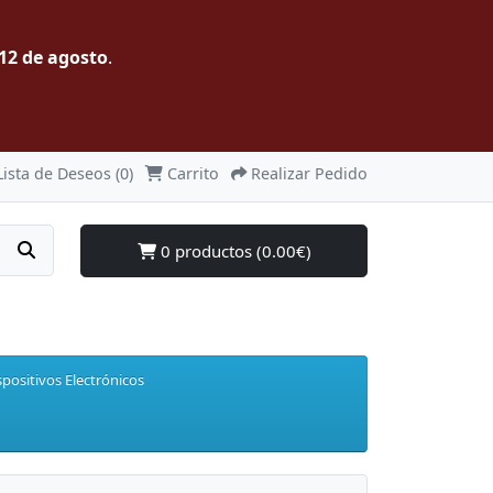
12 de agosto
.
Lista de Deseos (0)
Carrito
Realizar Pedido
0 productos (0.00€)
spositivos Electrónicos