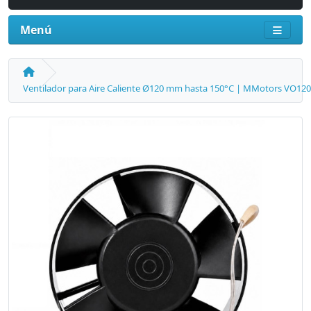
Menú
Ventilador para Aire Caliente Ø120 mm hasta 150°C | MMotors VO12