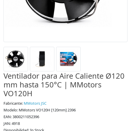
Ventilador para Aire Caliente Ø120
mm hasta 150°C | MMotors
VO120H
Fabricante:
MMotors JSC
Modelo: MMotors VO120H [120mm] 2396
EAN: 3800211052396
JAN: 4918
Disponibilidad: In Stock